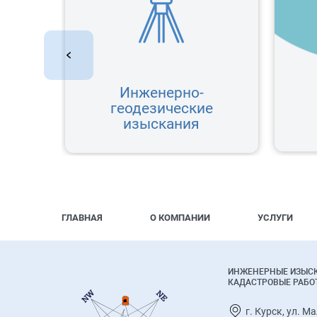
Инженерно-
е
геодезические
изыскания
ГЛАВНАЯ
О КОМПАНИИ
УСЛУГИ
ИНЖЕНЕРНЫЕ ИЗЫС
КАДАСТРОВЫЕ РАБО
г. Курск, ул. М