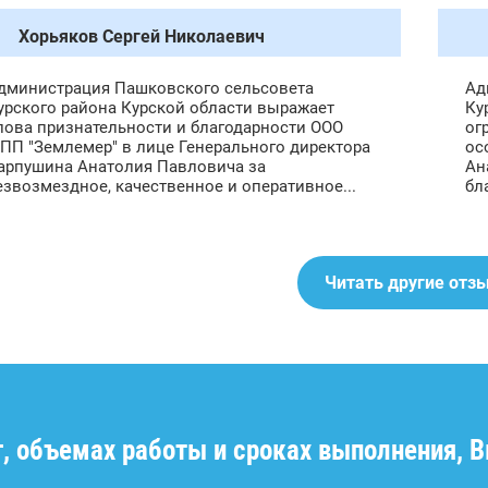
Хорьяков Сергей Николаевич
дминистрация Пашковского сельсовета
Ад
урского района Курской области выражает
Ку
лова признательности и благодарности ООО
ог
ПП "Землемер" в лице Генерального директора
ос
арпушина Анатолия Павловича за
Ан
езвозмездное, качественное и оперативное...
бл
Читать другие отз
г, объемах работы и сроках выполнения, 