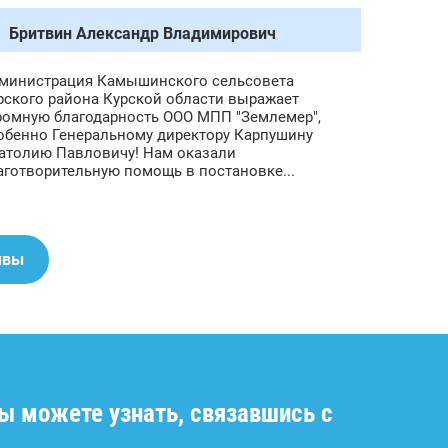
Бритвин Александр Владимирович
министрация Камышинского сельсовета
рского района Курской области выражает
ромную благодарность ООО МПП "Землемер",
обенно Генеральному директору Карпушину
атолию Павловичу! Нам оказали
аготворительную помощь в постановке...
ывы
Вы можете узнать, связавшись с