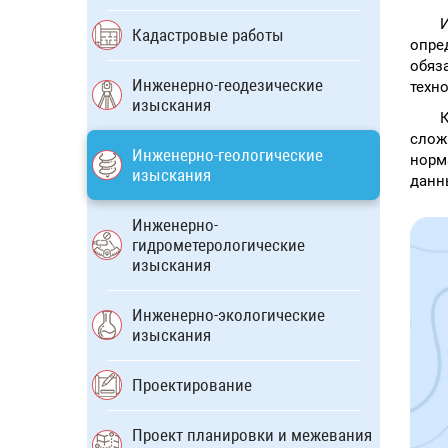
Кадастровые работы
опре
обяз
Инженерно-геодезические
техн
изыскания
К
слож
Инженерно-геологические
норм
изыскания
данн
Инженерно-
гидрометерологические
изыскания
Инженерно-экологические
изыскания
Проектирование
Проект планировки и межевания