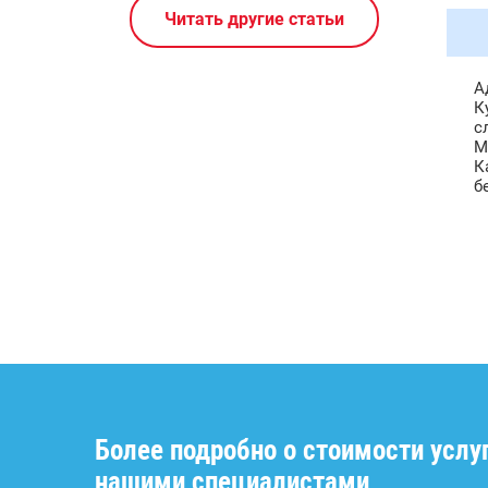
Читать другие статьи
А
К
с
М
К
б
Более подробно о стоимости услу
нашими специалистами