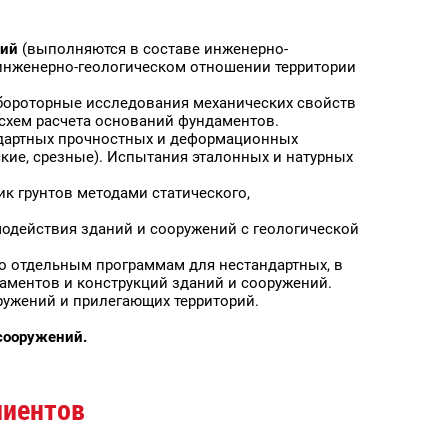
ний
(выполняются в составе инженерно-
 инженерно-геологическом отношении территории
абороторные исследования механических свойств
 схем расчета оснований фундаментов.
андартных прочностных и деформационных
кие, срезные). Испытания эталонных и натурных
ик грунтов методами статического,
одействия зданий и сооружений с геологической
по отдельным программам для нестандартных, в
аментов и конструкций зданий и сооружений.
оружений и прилегающих территорий.
 сооружений.
лиентов