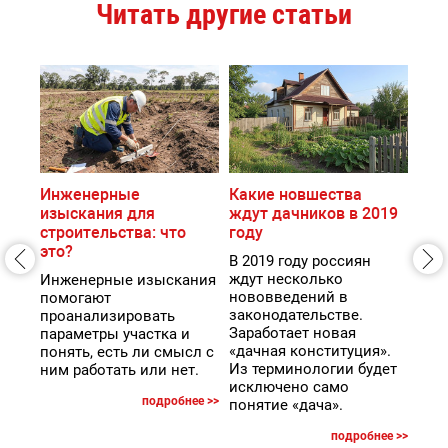
Читать другие статьи
Инженерные
Какие новшества
Акт
изыскания для
ждут дачников в 2019
е
В сл
строительства: что
году
зда
это?
шили
рем
В 2019 году россиян
его
про
ждут несколько
Инженерные изыскания
(к п
нововведений в
помогают
),
сти
законодательстве.
проанализировать
вам
Заработает новая
параметры участка и
ак
так
«дачная конституция».
понять, есть ли смысл с
акт
Из терминологии будет
ним работать или нет.
исключено само
ее >>
подробнее >>
понятие «дача».
подробнее >>