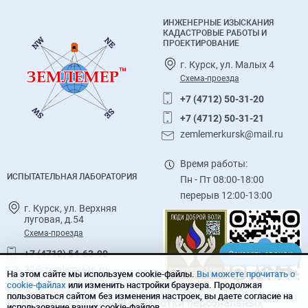
ИНЖЕНЕРНЫЕ ИЗЫСКАНИЯ
КАДАСТРОВЫЕ РАБОТЫ И
ПРОЕКТИРОВАНИЕ
г. Курск, ул. Малых 4
Схема-проезда
+7 (4712) 50-31-20
+7 (4712) 50-31-21
zemlemerkursk@mail.ru
Время работы:
ИСПЫТАТЕЛЬНАЯ ЛАБОРАТОРИЯ
Пн - Пт 08:00-18:00
перерыв 12:00-13:00
г. Курск, ул. Верхняя
луговая, д.54
Схема-проезда
+7 (4712) 54-63-90
Заказать звонок
22@zemlemer46.ru
На этом сайте мы используем cookie-файлы.
Вы можете прочитать о
cookie-файлах
или изменить настройки браузера. Продолжая
пользоваться сайтом без изменения настроек, вы даете согласие на
Политика в отношении обработки персональных
использование ваших cookie-файлов.