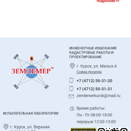
подробнее >>
инф
нов
тех
объ
ее >>
ИНЖЕНЕРНЫЕ ИЗЫСКАНИЯ
КАДАСТРОВЫЕ РАБОТЫ И
ПРОЕКТИРОВАНИЕ
г. Курск, ул. Малых 4
Схема-проезда
+7 (4712) 50-31-20
+7 (4712) 50-31-21
zemlemerkursk@mail.ru
Время работы:
ИСПЫТАТЕЛЬНАЯ ЛАБОРАТОРИЯ
Пн - Пт 08:00-18:00
перерыв 12:00-13:00
г. Курск, ул. Верхняя