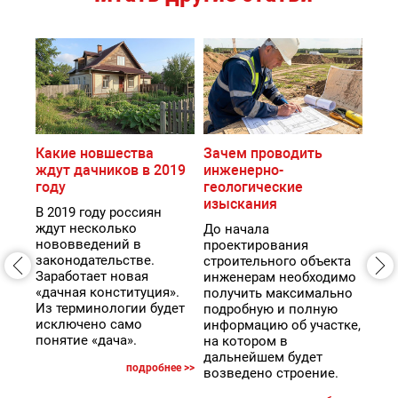
Какие новшества
Зачем проводить
Тех
ждут дачников в 2019
инженерно-
объ
году
геологические
Нов
изыскания
стр
В 2019 году россиян
ке
обя
ждут несколько
До начала
е на
под
нововведений в
проектирования
кад
законодательстве.
строительного объекта
эту
Что
Заработает новая
инженерам необходимо
щику
про
«дачная конституция».
получить максимально
или
Из терминологии будет
подробную и полную
нео
исключено само
информацию об участке,
пре
понятие «дача».
на котором в
рег
дальнейшем будет
подробнее >>
ый
вед
возведено строение.
щий
док